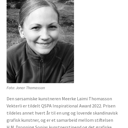
underm
Film
Musikk
Fold
Priser og nominasjoner
ut
underm
Litteratur
Musikk
Annet
Foto: Jonar Thomasson
Nyhetsbrev
Den sørsamiske kunstneren Meerke Laimi Thomasson
Vekterli er tildelt QSPA Inspirational Award 2022. Prisen
Kontakt oss
tildeles annet hvert år til en ung og lovende skandinavisk
grafisk kunstner, og er et samarbeid mellom stiftelsen
H.M. Dronning Sonjas kunstnerstipend og det grafiske