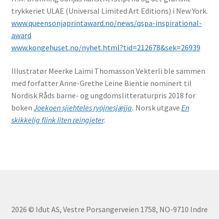
trykkeriet ULAE (Universal Limited Art Editions) i New York.
www.queensonjaprintaward.no/news/qspa-inspirational-
award
www.kongehuset.no/nyhet.html?tid=212678&sek=26939
Illustratør Meerke Laimi Thomasson Vekterli ble sammen
med forfatter Anne-Grethe Leine Bientie nominert til
Nordisk Råds barne- og ungdomslitteraturpris 2018 for
boken
Joekoen sjïehteles ryöjnesjæjja
.
Norsk utgave
En
skikkelig flink liten reingjeter
.
2026 © Iđut AS, Vestre Porsangerveien 1758, NO-9710 Indre