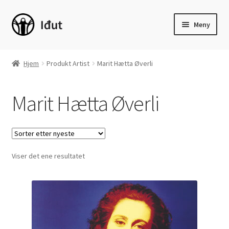
Hopp
Hopp
Meny
til
til
navigasjon
innhold
Hjem
Hjem
Produkt Artist
Marit Hætta Øverli
Fold
Skjønnlitteratur
ut
Marit Hætta Øverli
underm
Fold
Barnebøker
ut
underm
Sakprosa
Fold
Viser det ene resultatet
Språk
ut
underm
Fold
Læremidler
ut
underm
Fold
Ungdomsmagasinet Š
ut