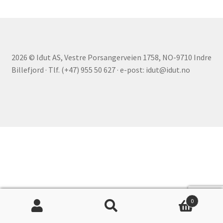
underm
Film
Musikk
2026 © Iđut AS, Vestre Porsangerveien 1758, NO-9710 Indre
Fold
Priser og nominasjoner
Billefjord · Tlf. (+47) 955 50 627 · e-post: idut@idut.no
ut
underm
Nyhetsbrev
Kontakt oss
0
Søk
Søk