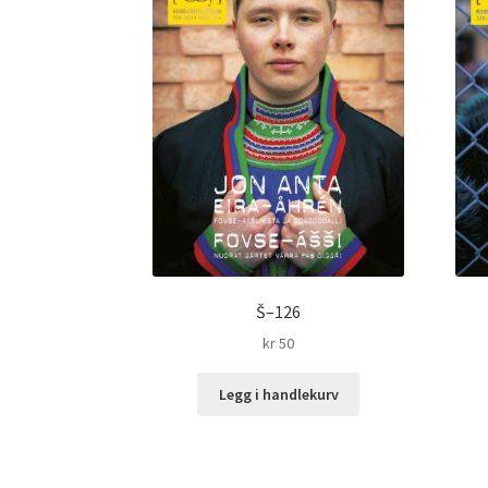
Š–126
kr
50
Legg i handlekurv