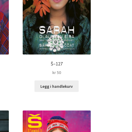
Š–127
kr
50
Legg i handlekurv