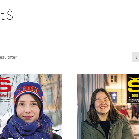
t Š
Sortert
resultater
1
etter
nyeste