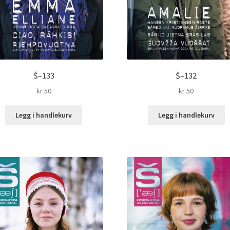
Š–133
Š–132
kr
50
kr
50
Legg i handlekurv
Legg i handlekurv