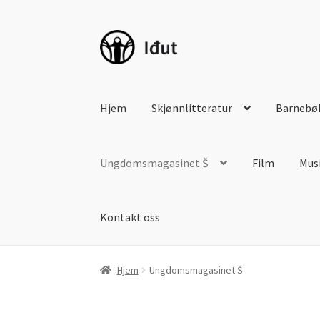
Hopp
Hopp
til
til
navigasjon
innhold
Hjem
Skjønnlitteratur
Barnebø
Ungdomsmagasinet Š
Film
Mus
Kontakt oss
Hjem
Ungdomsmagasinet Š