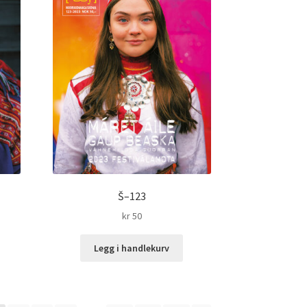
Š–123
kr
50
Legg i handlekurv