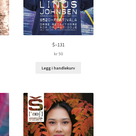
Š–131
kr
50
Legg i handlekurv