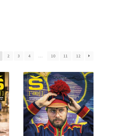
2
3
4
…
10
11
12