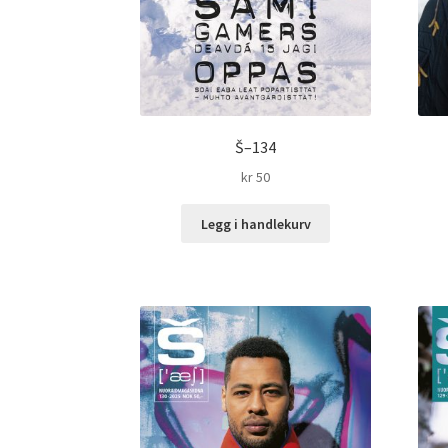
Š–134
kr
50
Legg i handlekurv