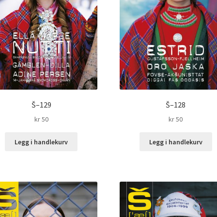
Š–129
Š–128
kr
50
kr
50
Legg i handlekurv
Legg i handlekurv