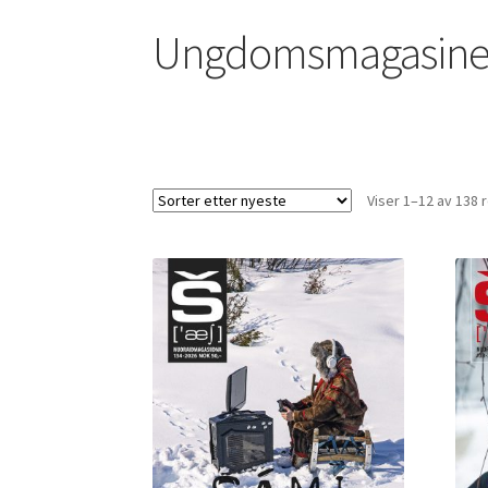
Ungdomsmagasine
Viser 1–12 av 138 