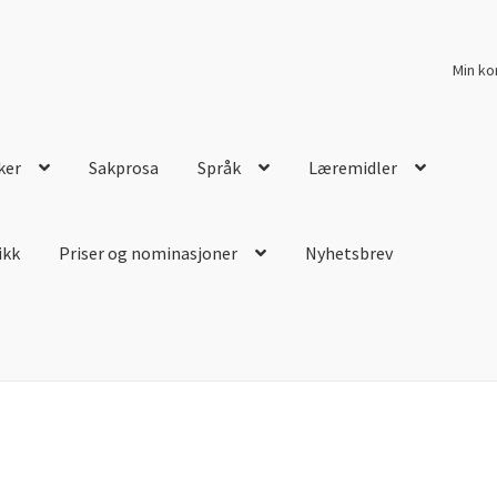
Min ko
ker
Sakprosa
Språk
Læremidler
ikk
Priser og nominasjoner
Nyhetsbrev