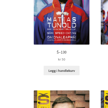
Š–130
kr
50
Legg i handlekurv