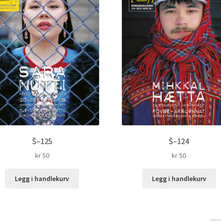
Š–125
Š–124
kr
50
kr
50
Legg i handlekurv
Legg i handlekurv