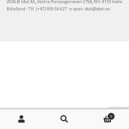
2026 © Iđut AS, Vestre Porsangerveien 1758, NO-9710 Indre
underm
Film
Billefjord · Tlf. (+47) 955 50 627 · e-post: idut@idut.no
Musikk
Fold
Priser og nominasjoner
ut
underm
Nyhetsbrev
Kontakt oss
0
Søk
Søk