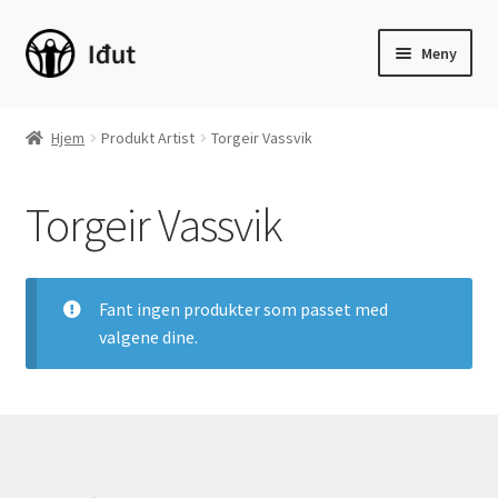
Hopp
Hopp
Meny
til
til
navigasjon
innhold
Hjem
Hjem
Produkt Artist
Torgeir Vassvik
Fold
Skjønnlitteratur
ut
Torgeir Vassvik
underm
Fold
Barnebøker
ut
underm
Sakprosa
Fant ingen produkter som passet med
valgene dine.
Fold
Språk
ut
underm
Fold
Læremidler
ut
underm
Fold
Ungdomsmagasinet Š
ut