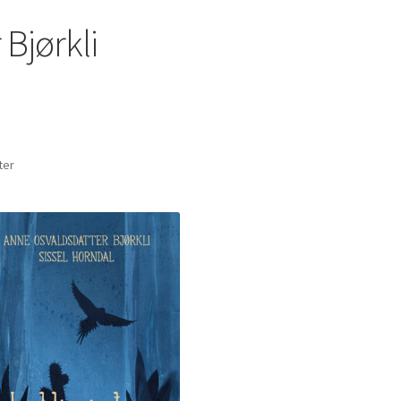
Bjørkli
Sortert
ter
etter
nyeste