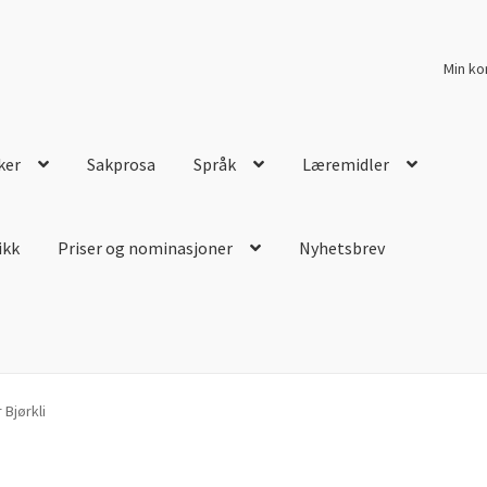
Min ko
ker
Sakprosa
Språk
Læremidler
ikk
Priser og nominasjoner
Nyhetsbrev
Bjørkli