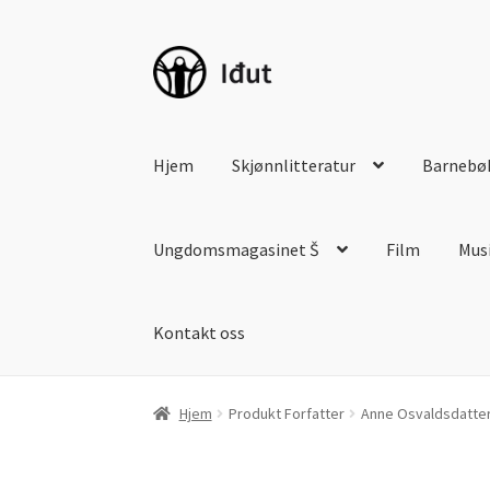
Hopp
Hopp
til
til
navigasjon
innhold
Hjem
Skjønnlitteratur
Barnebø
Ungdomsmagasinet Š
Film
Mus
Kontakt oss
Hjem
Produkt Forfatter
Anne Osvaldsdatter 