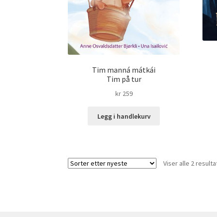
Tim manná mátkái
Tim på tur
kr
259
Legg i handlekurv
Viser alle 2 resulta