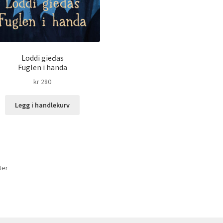
Loddi gieđas
Fuglen i handa
kr
280
Legg i handlekurv
Sortert
ter
etter
nyeste