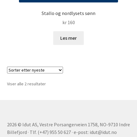
Stallo og nordlysets sønn
kr
160
Les mer
Sortert
Viser alle 2 resultater
etter
nyeste
2026 © Iđut AS, Vestre Porsangerveien 1758, NO-9710 Indre
Billefjord · Tlf. (+47) 955 50 627 · e-post: idut@idut.no