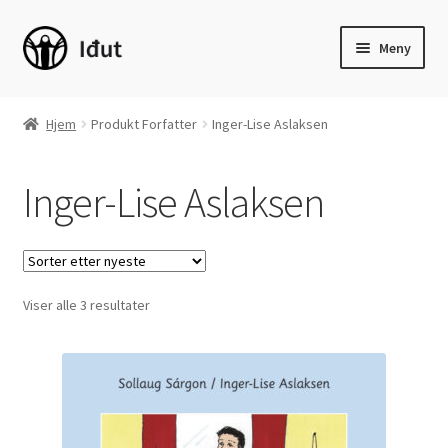
Hopp
Hopp
Meny
til
til
navigasjon
innhold
Hjem
Hjem
Produkt Forfatter
Inger-Lise Aslaksen
Fold
Skjønnlitteratur
ut
Inger-Lise Aslaksen
underm
Fold
Barnebøker
ut
underm
Sakprosa
Fold
Sortert
Viser alle 3 resultater
Språk
etter
ut
nyeste
underm
Fold
Læremidler
ut
underm
Fold
Ungdomsmagasinet Š
ut