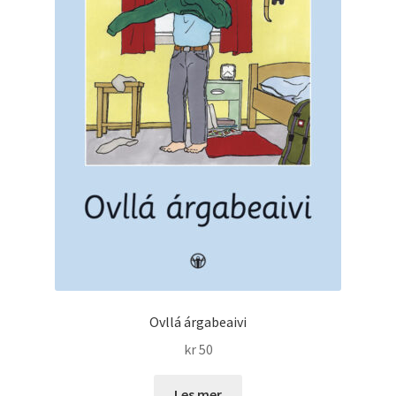
Ovllá árgabeaivi
kr
50
Les mer