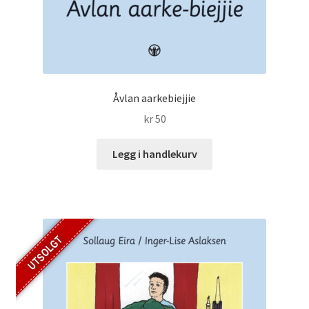
Åvlan aarkebiejjie
kr
50
Legg i handlekurv
UTSOLGT