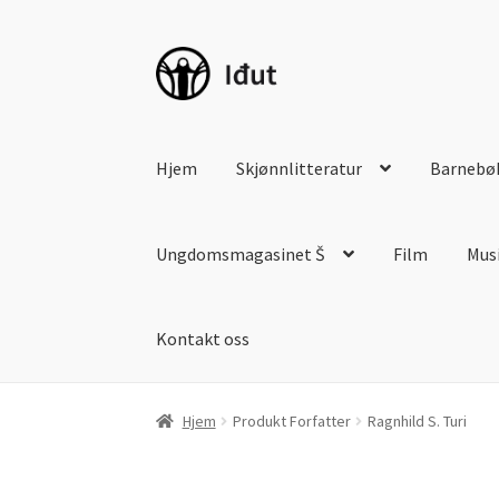
Hopp
Hopp
til
til
navigasjon
innhold
Hjem
Skjønnlitteratur
Barnebø
Ungdomsmagasinet Š
Film
Mus
Kontakt oss
Hjem
Produkt Forfatter
Ragnhild S. Turi