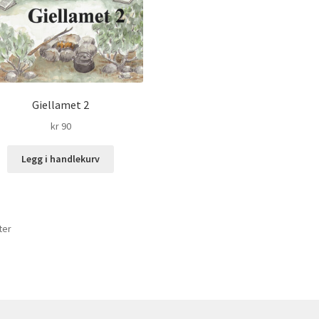
Giellamet 2
kr
90
Legg i handlekurv
Sortert
ter
etter
nyeste