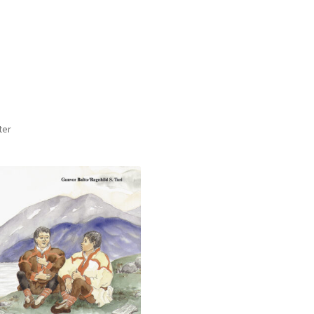
Sortert
ter
etter
nyeste