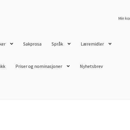
Min ko
ker
Sakprosa
Språk
Læremidler
ikk
Priser og nominasjoner
Nyhetsbrev