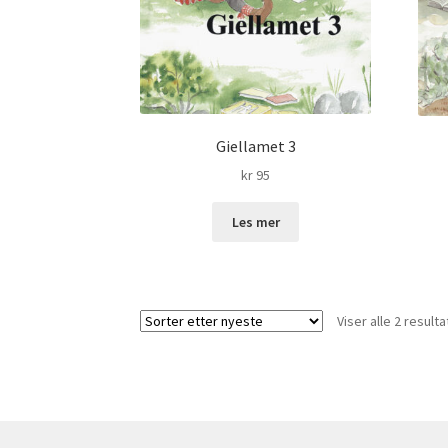
Giellamet 3
kr
95
Les mer
Viser alle 2 resulta