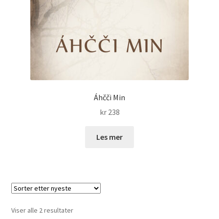
Áhčči Min
kr
238
Les mer
Sortert
Viser alle 2 resultater