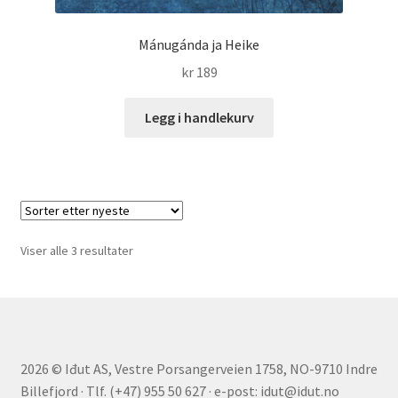
Mánugánda ja Heike
kr
189
Legg i handlekurv
Sortert
Viser alle 3 resultater
etter
nyeste
2026 © Iđut AS, Vestre Porsangerveien 1758, NO-9710 Indre
Billefjord · Tlf. (+47) 955 50 627 · e-post: idut@idut.no