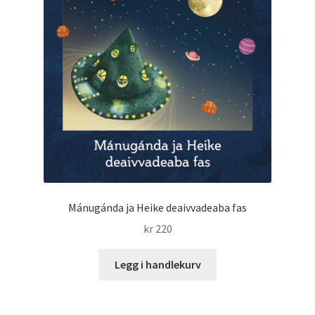
underm
Film
Musikk
Fold
Priser og nominasjoner
ut
underm
Nyhetsbrev
Kontakt oss
Mánugánda ja Heike deaivvadeaba fas
kr
220
Legg i handlekurv