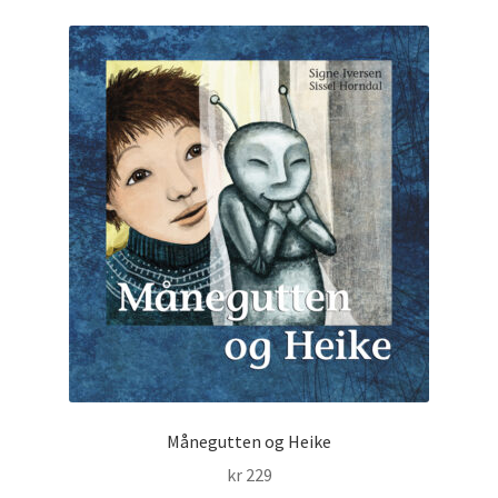
Månegutten og Heike
kr
229