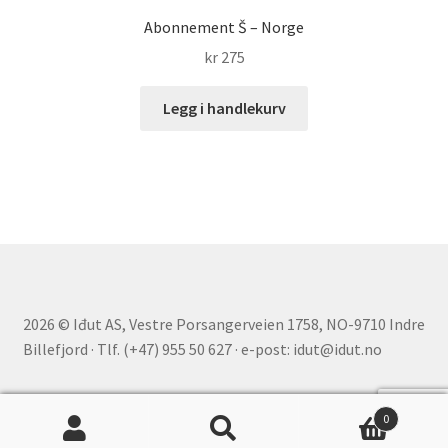
Abonnement Š – Norge
kr
275
Legg i handlekurv
2026 © Iđut AS, Vestre Porsangerveien 1758, NO-9710 Indre
Billefjord · Tlf. (+47) 955 50 627 · e-post: idut@idut.no
0
Søk
Søk