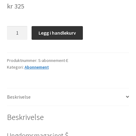
kr
325
Abonnement
Legg i handlekurv
Š
–
Europa
antall
Produktnummer:
S-abonnement-E
Kategori:
Abonnement
Beskrivelse
Beskrivelse
Ungdomsmagasinet Š