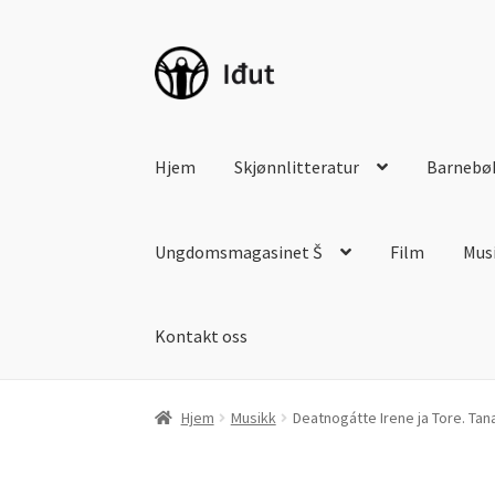
Hopp
Hopp
til
til
navigasjon
innhold
Hjem
Skjønnlitteratur
Barnebø
Ungdomsmagasinet Š
Film
Mus
Kontakt oss
Hjem
Musikk
Deatnogátte Irene ja Tore. Ta