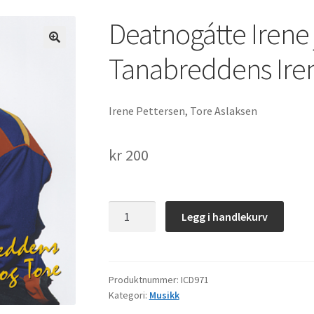
Deatnogátte Irene 
Tanabreddens Iren
Irene Pettersen, Tore Aslaksen
kr
200
Deatnogátte
Legg i handlekurv
Irene
ja
Tore.
Tanabreddens
Produktnummer:
ICD971
Kategori:
Musikk
Irene
og