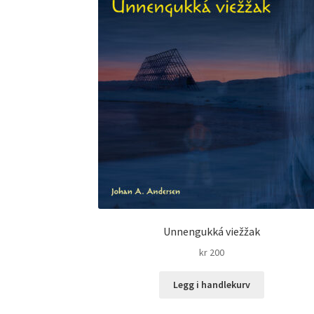
Unnengukká viežžak
kr
200
Legg i handlekurv