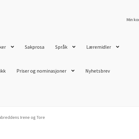
Min ko
ker
Sakprosa
Språk
Læremidler
ikk
Priser og nominasjoner
Nyhetsbrev
nabreddens Irene og Tore