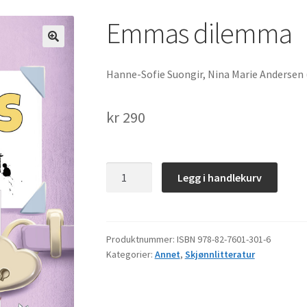
Emmas dilemma
Hanne-Sofie Suongir, Nina Marie Andersen (i
kr
290
Emmas
Legg i handlekurv
dilemma
antall
Produktnummer:
ISBN 978-82-7601-301-6
Kategorier:
Annet
,
Skjønnlitteratur