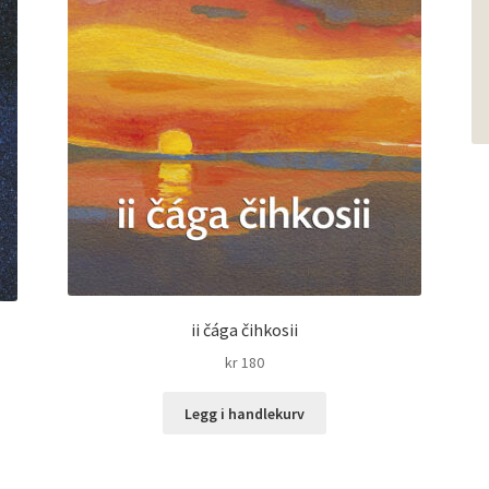
ii čága čihkosii
kr
180
Legg i handlekurv