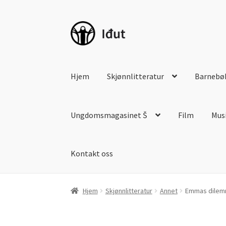
Hopp
Hopp
til
til
navigasjon
innhold
Hjem
Skjønnlitteratur
Barnebø
Ungdomsmagasinet Š
Film
Mus
Kontakt oss
Hjem
Skjønnlitteratur
Annet
Emmas dile