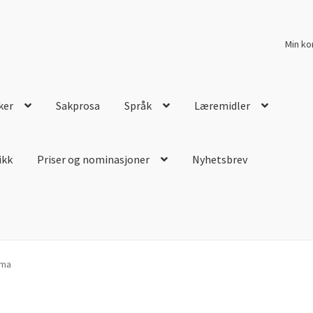
Min ko
ker
Sakprosa
Språk
Læremidler
ikk
Priser og nominasjoner
Nyhetsbrev
mma