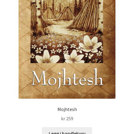
Mojhtesh
kr
259
Legg i handlekurv