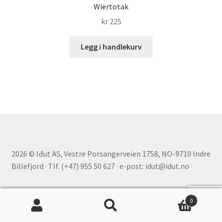
Wiertotak
kr
225
Legg i handlekurv
2026 © Iđut AS, Vestre Porsangerveien 1758, NO-9710 Indre
Billefjord · Tlf. (+47) 955 50 627 · e-post: idut@idut.no
0
Søk
Søk