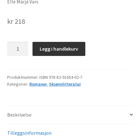
Elle Márjá Vars
kr
218
Ja
Legg i handlekurv
idja
ii
galgga
šat
Produktnummer:
ISBN 978-82-91654-02-7
Kategorier:
Romaner
,
Skjønnlitteratur
leat
antall
Beskrivelse
Tilleggsinformasjon