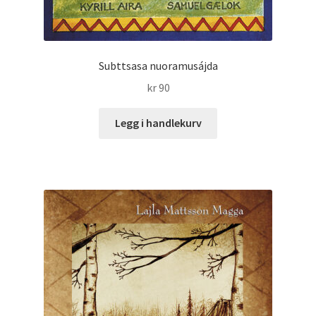
Subttsasa nuoramusájda
kr
90
Legg i handlekurv