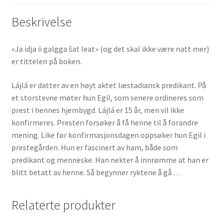
Beskrivelse
«Ja idja ii galgga šat leat» (og det skal ikke være natt mer)
er tittelen på boken.
Lájlá er datter av en høyt aktet læstadiansk predikant. På
et storstevne møter hun Egil, som senere ordineres som
prest i hennes hjembygd. Lájlá er 15 år, men vil ikke
konfirmeres. Presten forsøker å få henne til å forandre
mening. Like før konfirmasjonsdagen oppsøker hun Egil i
prestegården. Hun er fascinert av ham, både som
predikant og menneske. Han nekter å innrømme at han er
blitt betatt av henne. Så begynner ryktene å gå …
Relaterte produkter