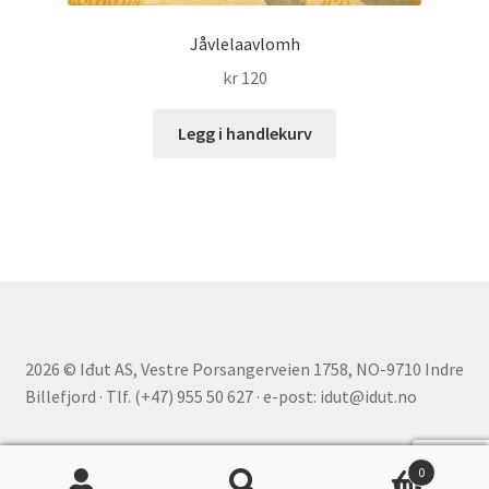
Jåvlelaavlomh
kr
120
Legg i handlekurv
2026 © Iđut AS, Vestre Porsangerveien 1758, NO-9710 Indre
Billefjord · Tlf. (+47) 955 50 627 · e-post: idut@idut.no
0