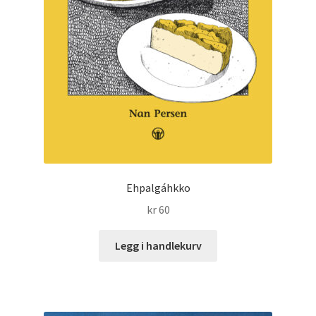
Ehpalgáhkko
kr
60
Legg i handlekurv