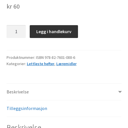
kr
60
Láibbážat
Legg i handlekurv
antall
Produktnummer:
ISBN 978-82-7601-088-6
Kategorier:
Lettleste hefter
,
Læremidler
Beskrivelse
Tilleggsinformasjon
Beskrivelse