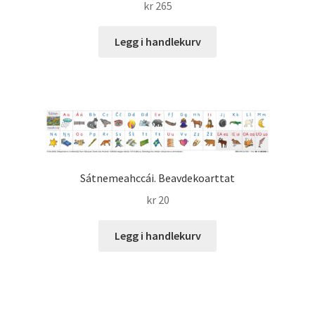
kr
265
Legg i handlekurv
Sátnemeahccái. Beavdekoarttat
kr
20
Legg i handlekurv