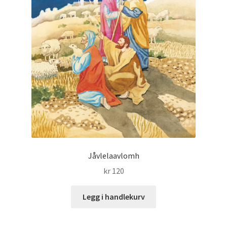
Jåvlelaavlomh
kr
120
Legg i handlekurv