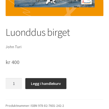
underm
Film
Musikk
Luonddus birget
Fold
Priser og nominasjoner
ut
underm
Nyhetsbrev
John Turi
Kontakt oss
kr
400
Luonddus
Legg i handlekurv
birget
antall
Produktnummer:
ISBN 978-82-7601-242-2