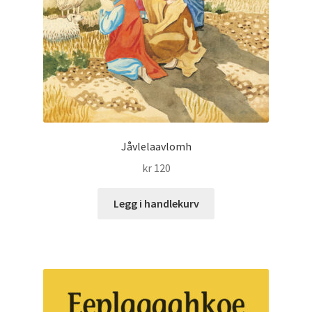
Jåvlelaavlomh
kr
120
Legg i handlekurv