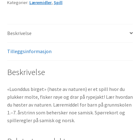
Kategorier:
Læremidler
,
Spill
Beskrivelse
Tilleggsinformasjon
Beskrivelse
«Luonddus birget» (høste av naturen) er et spill hvor du
plukker molte, fisker røye og drar på rypejakt! Lær hvordan
du høster av naturen. Læremiddel for barn på grunnskolen
1.–7. årstrinn som behersker noe samisk. Spørrekort og
spilleregler på samisk og norsk.