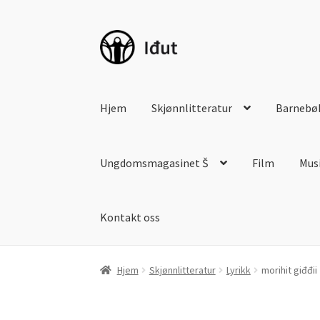
Hopp
Hopp
til
til
navigasjon
innhold
Hjem
Skjønnlitteratur
Barnebø
Ungdomsmagasinet Š
Film
Mus
Kontakt oss
Hjem
Skjønnlitteratur
Lyrikk
morihit giđđii