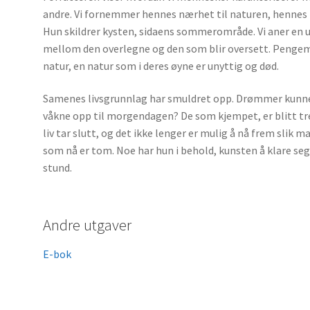
andre. Vi fornemmer hennes nærhet til naturen, henne
Hun skildrer kysten, sidaens sommerområde. Vi aner en u
mellom den overlegne og den som blir oversett. Pengema
natur, en natur som i deres øyne er unyttig og død.
Samenes livsgrunnlag har smuldret opp. Drømmer kunne vi
våkne opp til morgendagen? De som kjempet, er blitt tret
liv tar slutt, og det ikke lenger er mulig å nå frem slik 
som nå er tom. Noe har hun i behold, kunsten å klare seg 
stund.
Andre utgaver
E-bok