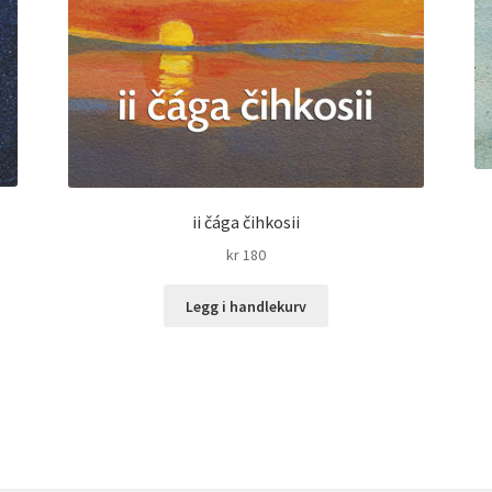
ii čága čihkosii
kr
180
Legg i handlekurv