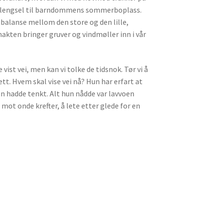
s lengsel til barndommens sommerboplass.
balanse mellom den store og den lille,
kten bringer gruver og vindmøller inn i vår
st vei, men kan vi tolke de tidsnok. Tør vi å
t. Hvem skal vise vei nå? Hun har erfart at
man hadde tenkt. Alt hun nådde var lavvoen
mot onde krefter, å lete etter glede for en