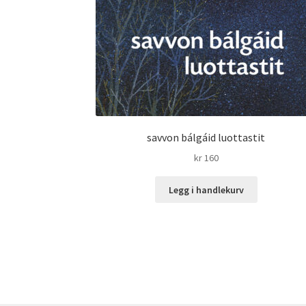
savvon bálgáid luottastit
kr
160
Legg i handlekurv