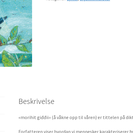
Beskrivelse
«morihit giđđii» (å våkne opp til våren) er tittelen på di
Forfatteren viser hvordan vi mennesker karakteriserer 