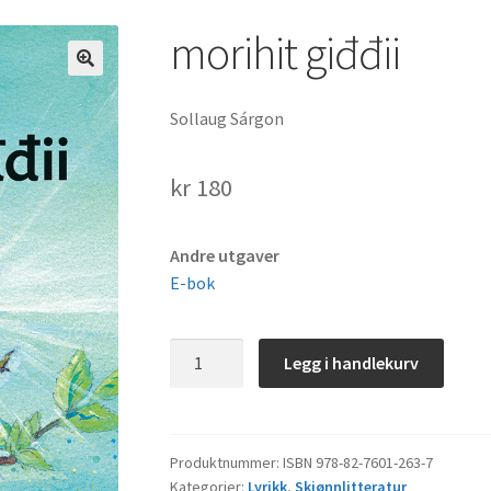
morihit giđđii
Sollaug Sárgon
kr
180
Andre utgaver
E-bok
morihit
Legg i handlekurv
giđđii
antall
Produktnummer:
ISBN 978-82-7601-263-7
Kategorier:
Lyrikk
,
Skjønnlitteratur