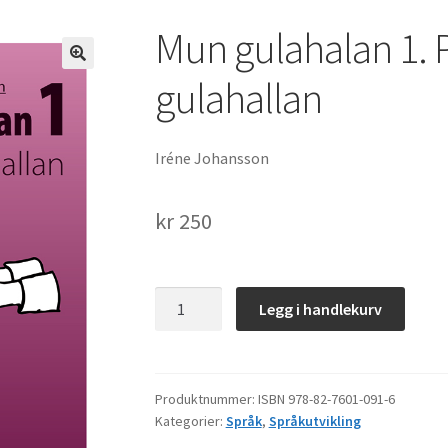
Mun gulahalan 1. 
gulahallan
Iréne Johansson
kr
250
Mun
Legg i handlekurv
gulahalan
1.
Performatiiva
gulahallan
Produktnummer:
ISBN 978-82-7601-091-6
Kategorier:
Språk
,
Språkutvikling
antall