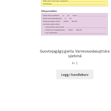
Guovtejagágij giella. Varresvuodasujttára
sjiebmá
kr
2
Legg i handlekurv