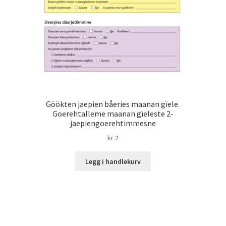
Göökten jaepien båeries maanan gïele.
Goerehtalleme maanan gïeleste 2-
jaepiengoerehtimmesne
kr
2
Legg i handlekurv