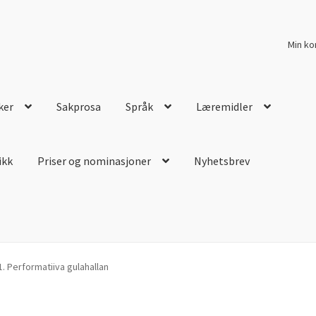
Min ko
ker
Sakprosa
Språk
Læremidler
ikk
Priser og nominasjoner
Nyhetsbrev
. Performatiiva gulahallan