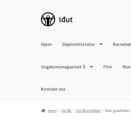
Hopp
Hopp
til
til
navigasjon
innhold
Hjem
Skjønnlitteratur
Barnebø
Ungdomsmagasinet Š
Film
Mus
Kontakt oss
Hjem
Språk
Språkutvikling
Mun gulahalan 1