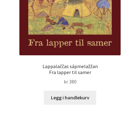
Lappalaččas sápmelažžan
Fra lapper til samer
kr
380
Legg i handlekurv