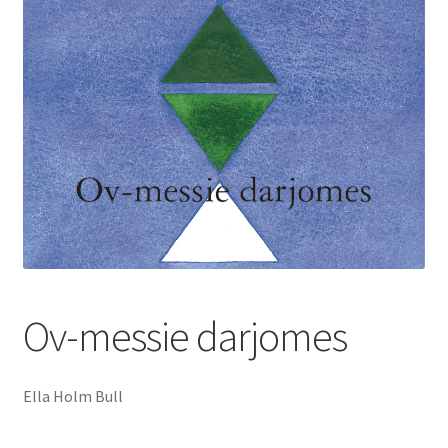
underm
Film
Musikk
Fold
Priser og nominasjoner
ut
underm
Nyhetsbrev
Kontakt oss
Ov-messie darjomes
Ella Holm Bull