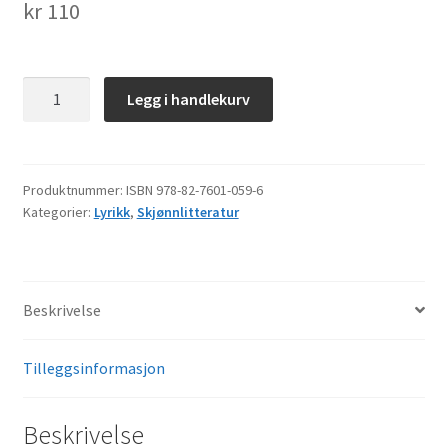
kr
110
Ov-
Legg i handlekurv
messie
darjomes
antall
Produktnummer:
ISBN 978-82-7601-059-6
Kategorier:
Lyrikk
,
Skjønnlitteratur
Beskrivelse
Tilleggsinformasjon
Beskrivelse