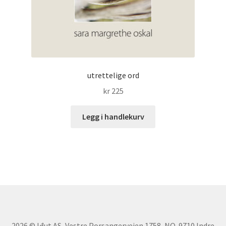
utrettelige ord
kr
225
Legg i handlekurv
2026 © Iđut AS, Vestre Porsangerveien 1758, NO-9710 Indre