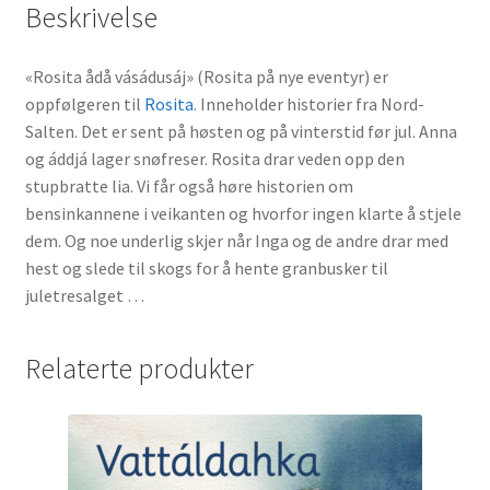
Beskrivelse
«Rosita ådå vásádusáj» (Rosita på nye eventyr) er
oppfølgeren til
Rosita
. Inneholder historier fra Nord-
Salten. Det er sent på høsten og på vinterstid før jul. Anna
og áddjá lager snøfreser. Rosita drar veden opp den
stupbratte lia. Vi får også høre historien om
bensinkannene i veikanten og hvorfor ingen klarte å stjele
dem. Og noe underlig skjer når Inga og de andre drar med
hest og slede til skogs for å hente granbusker til
juletresalget …
Relaterte produkter