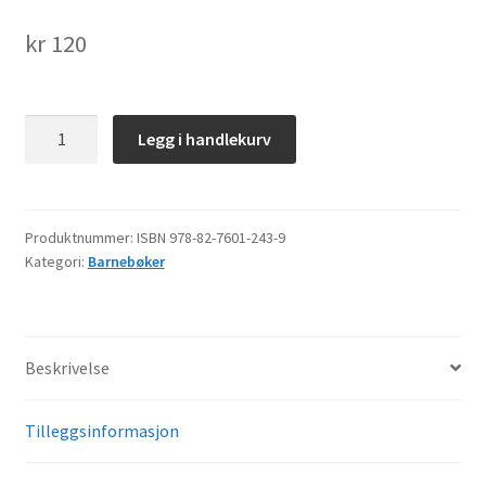
kr
120
Rosita
Legg i handlekurv
ådå
vásádusáj
antall
Produktnummer:
ISBN 978-82-7601-243-9
Kategori:
Barnebøker
Beskrivelse
Tilleggsinformasjon