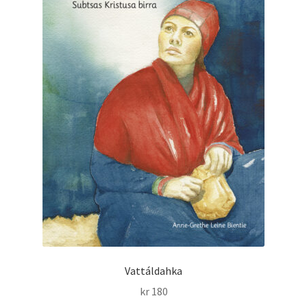
Vattáldahka
kr
180