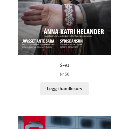
Š–91
kr
50
Legg i handlekurv