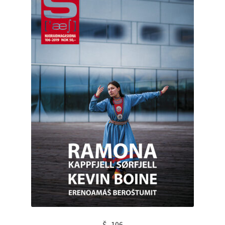
Š–106