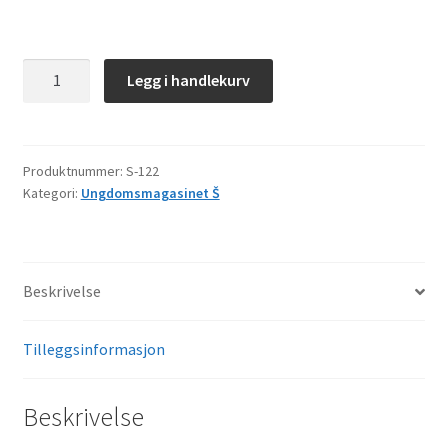
Š–
Legg i handlekurv
122
antall
Produktnummer:
S-122
Kategori:
Ungdomsmagasinet Š
Beskrivelse
Tilleggsinformasjon
Beskrivelse