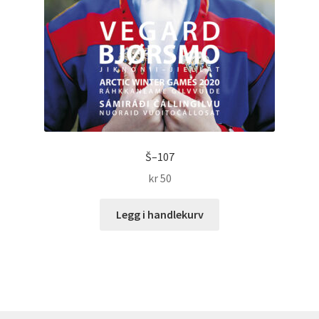
Š–107
kr
50
Legg i handlekurv