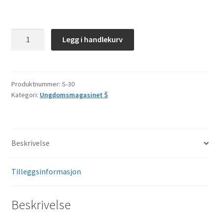
Š–
Legg i handlekurv
30
antall
Produktnummer:
S-30
Kategori:
Ungdomsmagasinet Š
Beskrivelse
Tilleggsinformasjon
Beskrivelse