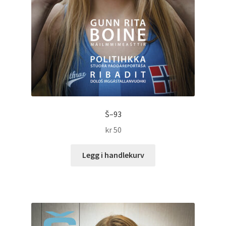
Š–93
kr
50
Legg i handlekurv