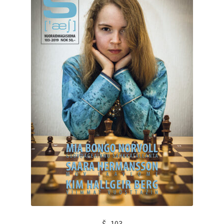
Š–103