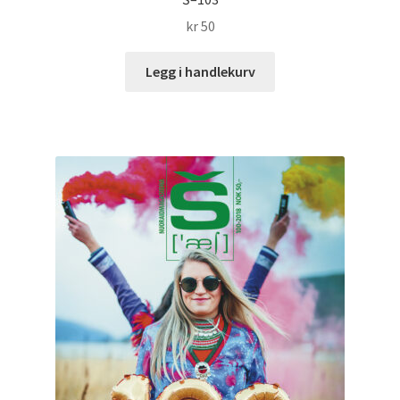
kr
50
Legg i handlekurv