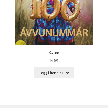
Š–100
kr
50
Legg i handlekurv