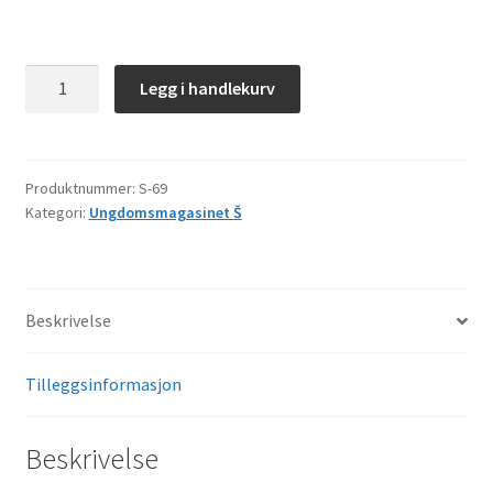
Š–
Legg i handlekurv
69
antall
Produktnummer:
S-69
Kategori:
Ungdomsmagasinet Š
Beskrivelse
Tilleggsinformasjon
Beskrivelse