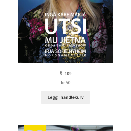
Š–109
kr
50
Legg i handlekurv