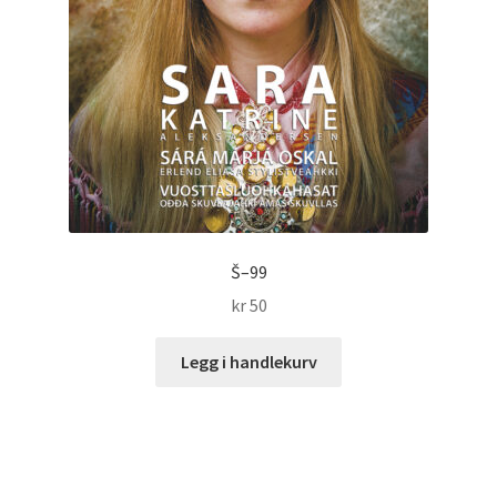
Š–99
kr
50
Legg i handlekurv