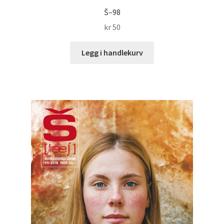
Š–98
kr
50
Legg i handlekurv