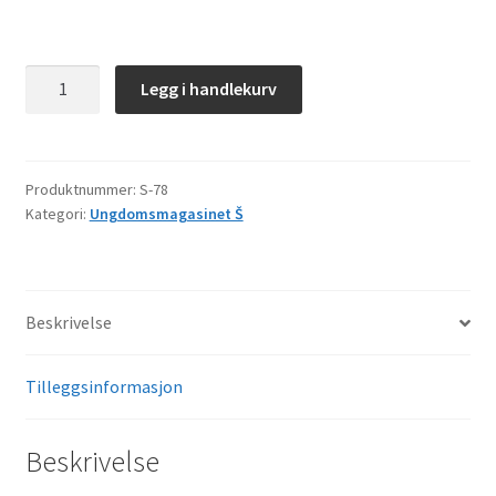
Š–
Legg i handlekurv
78
antall
Produktnummer:
S-78
Kategori:
Ungdomsmagasinet Š
Beskrivelse
Tilleggsinformasjon
Beskrivelse