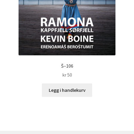
Š–106
kr
50
Legg i handlekurv