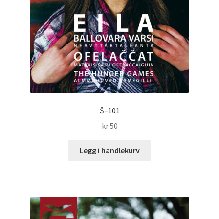
Š–101
kr
50
Legg i handlekurv