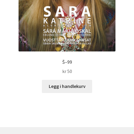
Š–99
kr
50
Legg i handlekurv