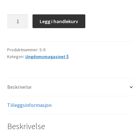
Š–
Legg i handlekurv
9
antall
Produktnummer:
S-9
Kategori:
Ungdomsmagasinet Š
Beskrivelse
Tilleggsinformasjon
Beskrivelse