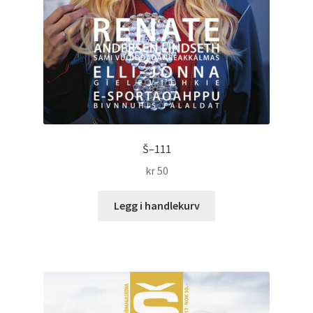
Š–111
kr
50
Legg i handlekurv