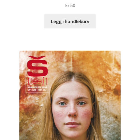
kr
50
Legg i handlekurv