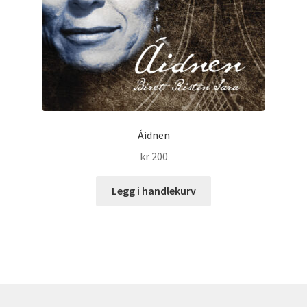
Áidnen
kr
200
Legg i handlekurv