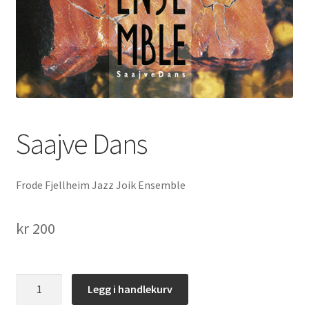
underm
Film
Musikk
Fold
Priser og nominasjoner
ut
underm
Nyhetsbrev
Saajve Dans
Kontakt oss
Frode Fjellheim Jazz Joik Ensemble
kr
200
Saajve
Legg i handlekurv
Dans