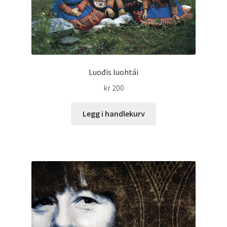
Luođis luohtái
kr
200
Legg i handlekurv