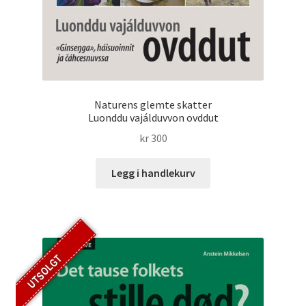
Naturens glemte skatter
Luonddu vajálduvvon ovddut
kr
300
Legg i handlekurv
UTSOLGT