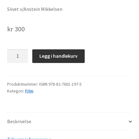
Siivet v/Anstein Mikkelsen
kr
300
Skábma
Legg i handlekurv
Mørketid
antall
Produktnummer:
ISBN 978-82-7601-197-5
Kategori:
Film
Beskrivelse