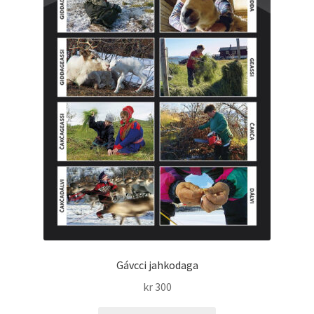
Gávcci jahkodaga
kr
300