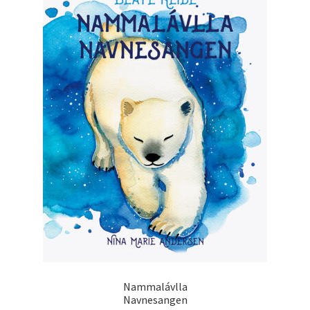
Nammalávlla
Navnesangen