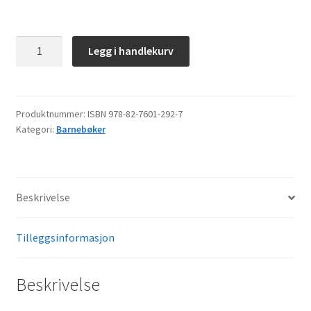
Sover
Legg i handlekurv
du,
Eanat?
antall
Produktnummer:
ISBN 978-82-7601-292-7
Kategori:
Barnebøker
Beskrivelse
Tilleggsinformasjon
Beskrivelse