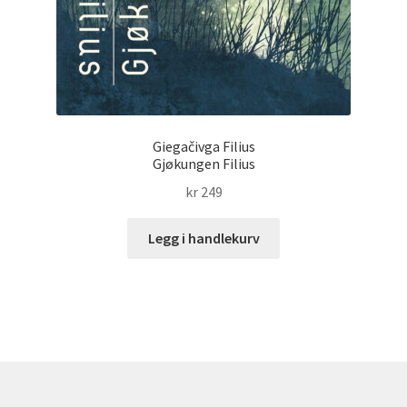
Giegačivga Filius
Gjøkungen Filius
kr
249
Legg i handlekurv