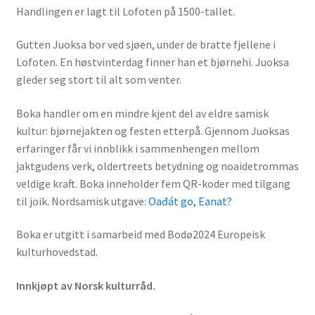
Handlingen er lagt til Lofoten på 1500-tallet.
Gutten Juoksa bor ved sjøen, under de bratte fjellene i
Lofoten. En høstvinterdag finner han et bjørnehi. Juoksa
gleder seg stort til alt som venter.
Boka handler om en mindre kjent del av eldre samisk
kultur: bjørnejakten og festen etterpå. Gjennom Juoksas
erfaringer får vi innblikk i sammenhengen mellom
jaktgudens verk, oldertreets betydning og noaidetrommas
veldige kraft. Boka inneholder fem QR-koder med tilgang
til joik. Nordsamisk utgave:
Oađát go, Eanat?
Boka er utgitt i samarbeid med Bodø2024 Europeisk
kulturhovedstad.
Innkjøpt av Norsk kulturråd.