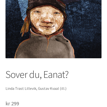
underm
Film
Musikk
Fold
Priser og nominasjoner
ut
underm
Nyhetsbrev
Kontakt oss
Sover du, Eanat?
Linda Trast Lillevik, Gustav Kvaal (ill.)
kr
299