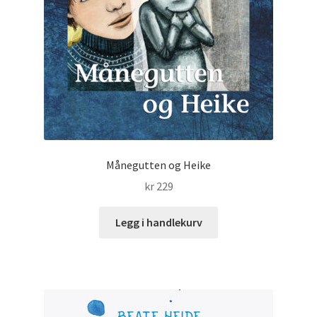
Månegutten og Heike
kr
229
Legg i handlekurv