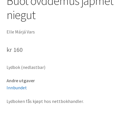
Buot ovddemus jápmet
niegut
Elle Márjá Vars
kr
160
Lydbok (nedlastbar)
Andre utgaver
Innbundet
Lydboken fås kjøpt hos nettbokhandler.