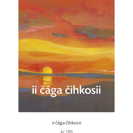
ii čága čihkosii
kr
180