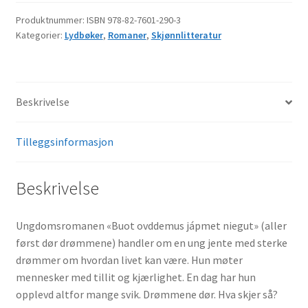
Produktnummer:
ISBN 978-82-7601-290-3
Kategorier:
Lydbøker
,
Romaner
,
Skjønnlitteratur
Beskrivelse
Tilleggsinformasjon
Beskrivelse
Ungdomsromanen «Buot ovddemus jápmet niegut» (aller
først dør drømmene) handler om en ung jente med sterke
drømmer om hvordan livet kan være. Hun møter
mennesker med tillit og kjærlighet. En dag har hun
opplevd altfor mange svik. Drømmene dør. Hva skjer så?