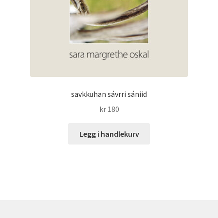
savkkuhan sávrri sániid
kr
180
Legg i handlekurv