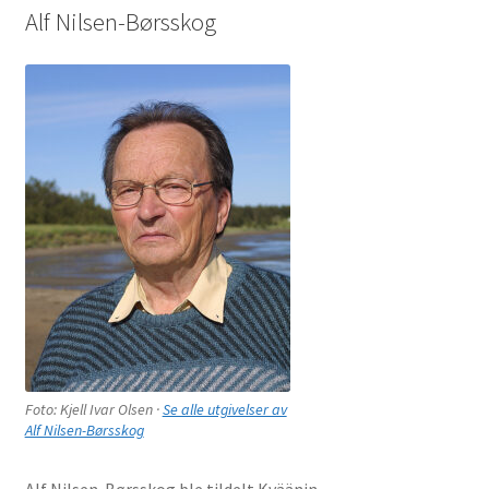
Alf Nilsen-Børsskog
Foto: Kjell Ivar Olsen ·
Se alle utgivelser av
Alf Nilsen-Børsskog
Alf Nilsen-Børsskog ble tildelt Kväänin