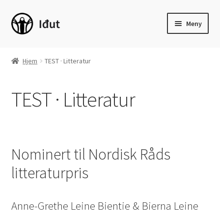
Hopp
Hopp
Meny
til
til
navigasjon
innhold
Hjem
Hjem
TEST · Litteratur
Fold
Skjønnlitteratur
ut
TEST · Litteratur
underm
Fold
Barnebøker
ut
underm
Sakprosa
Fold
Nominert til Nordisk Råds
Språk
ut
litteraturpris
underm
Fold
Læremidler
ut
underm
Fold
Ungdomsmagasinet Š
Anne-Grethe Leine Bientie & Bierna Leine
ut