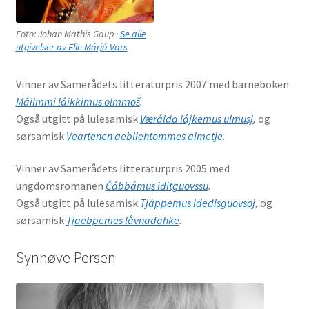
Foto: Johan Mathis Gaup ·
Se alle
utgivelser av Elle Márjá Vars
Vinner av Samerådets litteraturpris 2007 med barneboken
Máilmmi láikkimus olmmoš
.
Også utgitt på lulesamisk
Værálda lájkemus ulmusj
,
og
sørsamisk
Veartenen aebliehtommes almetje
.
Vinner av Samerådets litteraturpris 2005 med
ungdomsromanen
Čábbámus iđitguovssu
.
Også utgitt på lulesamisk
Tjáppemus idedisguovsoj
,
og
sørsamisk
Tjaebpemes låvnadahke
.
Synnøve Persen