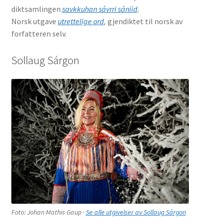
diktsamlingen
savkkuhan sávrri sániid
.
Norsk utgave
utrettelige ord
,
gjendiktet til norsk av
forfatteren selv.
Sollaug Sárgon
Foto: Johan Mathis Gaup ·
Se alle utgivelser av Sollaug Sárgon