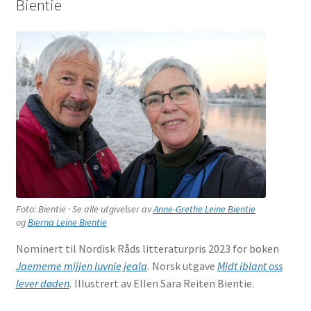
Bientie
underm
Film
Musikk
Fold
Priser og nominasjoner
ut
underm
Nyhetsbrev
Kontakt oss
Foto: Bientie · Se alle utgivelser av
Anne-Grethe Leine Bientie
og
Bierna Leine Bientie
Nominert til Nordisk Råds litteraturpris 2023 for boken
Jaememe mijjen luvnie jeala
.
Norsk utgave
Midt iblant oss
lever døden
.
Illustrert av Ellen Sara Reiten Bientie.