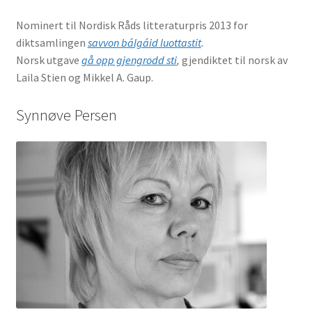
Nominert til Nordisk Råds litteraturpris 2013 for
diktsamlingen
savvon bálgáid luottastit
.
Norsk utgave
gå opp gjengrodd sti
,
gjendiktet til norsk av
Laila Stien og Mikkel A. Gaup.
Synnøve Persen