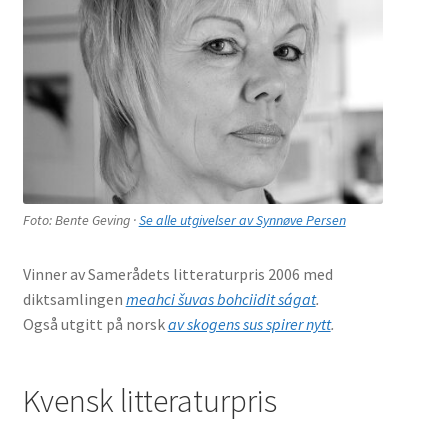
Foto: Bente Geving ·
Se alle utgivelser av Synnøve Persen
Vinner av Samerådets litteraturpris 2006 med
diktsamlingen
meahci šuvas bohciidit ságat
.
Også utgitt på norsk
av skogens sus spirer nytt
.
Kvensk litteraturpris