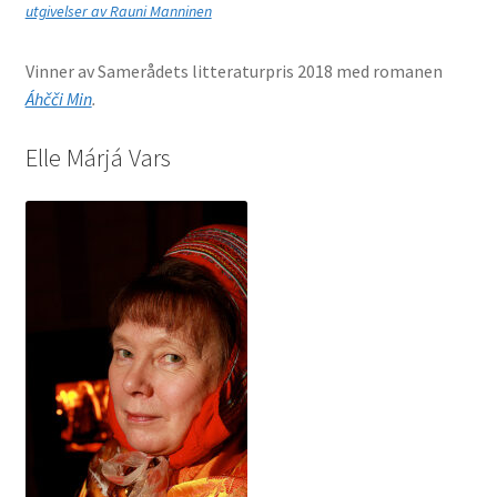
utgivelser av Rauni Manninen
Vinner av Samerådets litteraturpris 2018 med romanen
Áhčči Min
.
Elle Márjá Vars