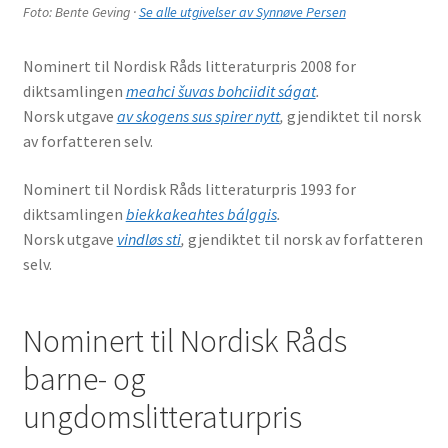
Foto: Bente Geving ·
Se alle utgivelser av Synnøve Persen
Nominert til Nordisk Råds litteraturpris 2008 for
diktsamlingen
meahci šuvas bohciidit ságat
.
Norsk utgave
av skogens sus spirer nytt
,
gjendiktet til norsk
av forfatteren selv.
Nominert til Nordisk Råds litteraturpris 1993 for
diktsamlingen
biekkakeahtes bálggis
.
Norsk utgave
vindløs sti
,
gjendiktet til norsk av forfatteren
selv.
Nominert til Nordisk Råds
barne- og
ungdomslitteraturpris